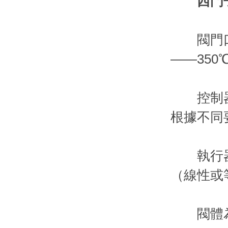
西門
閥門口徑：
——350
控制器具
根據不同
執行器有
（線性或
閥體為流